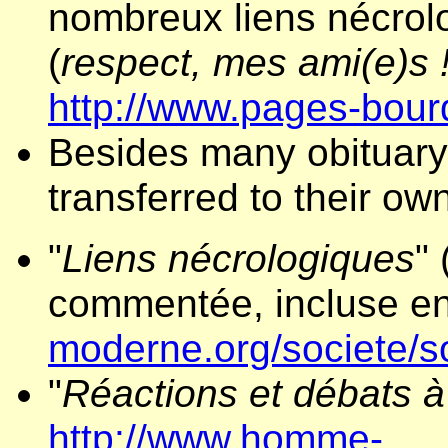
nombreux liens nécrol
(
respect, mes ami(e)s 
http://www.pages-bourdi
Besides many obituary t
transferred to their o
"
Liens nécrologiques
" 
commentée, incluse e
moderne.org/societe/s
"
Réactions et débats à
http://www.homme-