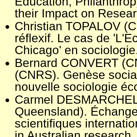
Education, Philanthro
their Impact on Resea
Christian TOPALOV (CN
réflexif. Le cas de 'L'E
Chicago' en sociologie
Bernard CONVERT (C
(CNRS). Genèse social
nouvelle sociologie é
Carmel DESMARCHELIE
Queensland). Échang
scientifiques internati
in Australian research