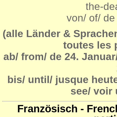
the-de
von/ of/ de
(alle Länder & Sprachen
toutes les
ab/ from/ de 24. Januar
bis/ until/ jusque heut
see/ voir
Französisch - French