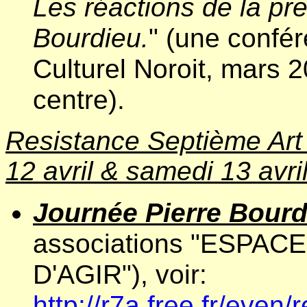
Les réactions de la pre
Bourdieu.
" (une confé
Culturel Noroit, mars 2
centre).
Resistance Septième Art 
12 avril & samedi 13 avr
Journée Pierre Bourd
associations "ESPAC
D'AGIR"), voir:
http://r7a.free.fr/even