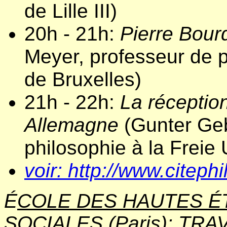
de Lille III)
20h - 21h:
Pierre Bourd
Meyer, professeur de ph
de Bruxelles)
21h - 22h:
La réceptio
Allemagne
(Gunter Geb
philosophie à la Freie 
voir: http://www.citeph
É
COLE DES HAUTES É
SOCIALES (Paris):
TRAV