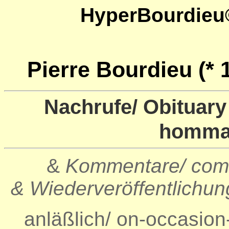
HyperBourdieu
Pierre Bourdieu
(* 
Nachrufe/ Obituary
hommag
&
Kommentare/ comm
& Wiederveröffentlichung
anläßlich/ on-occasion