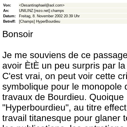
Von:
<Desantiraphael@aol.com>
An:
UNILINZ:[rezo.net]:champs
Datum:
Freitag, 8. November 2002 20.39 Uhr
Betreff:
[Champs] HyperBourdieu
Bonsoir
Je me souviens de ce passage c
avoir ÈtÈ un peu surpris par la 
C'est vrai, on peut voir cette c
symbolique pour le monopole de
travaux de Bourdieu. Quoique l'
"Hyperbourdieu", au titre effec
travail titanesque pour glaner 